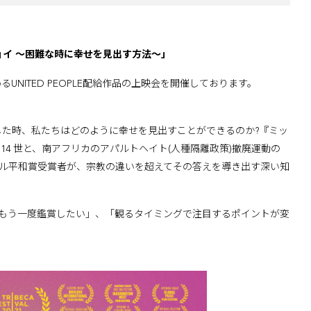
ョン・ジョイ 〜困難な時に幸せを見出す方法〜」
務めるUNITED PEOPLE配給作品の上映会を開催しております。
した時、私たちはどのように幸せを見出すことができるのか?『ミッ
4 世と、南アフリカのアパルトヘイト(人種隔離政策)撤廃運動の
ベル平和賞受賞者が、宗教の違いを超えてその答えを導き出す深い知
もう一度鑑賞したい」、「観るタイミングで注目するポイントが変