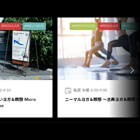
REGULAR
WELLNESS
MEDITATION
REGULAR
WELLNE
-9:30
毎週 木曜 8:00-9:00
ヨガ＆瞑想 Micro
ニーマルヨガ＆瞑想 〜古典ヨガ＆瞑想〜
on