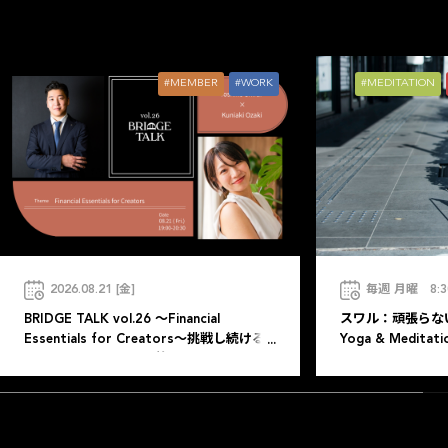
MEMBER
WORK
MEDITATION
2026.08.21 [金]
毎週 月曜 8:30
BRIDGE TALK vol.26 ～Financial
スワル：頑張らない
Essentials for Creators～挑戦し続ける
Yoga & Meditati
人のための、お金の教養