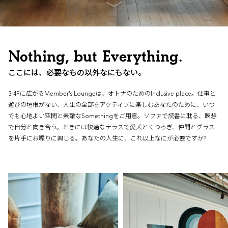
Nothing, but Everything.
ここには、必要なもの以外なにもない。
3-4Fに広がるMember's Loungeは、オトナのためのInclusive place。仕事と
遊びの垣根がない、人生の全部をアクティブに楽しむあなたのために、いつ
でも心地よい空間と素敵なSomethingをご用意。ソファで読書に耽る、瞑想
で自分と向き合う。ときには快適なテラスで愛犬とくつろぎ、仲間とグラス
を片手にお喋りに興じる。あなたの人生に、これ以上なにが必要ですか?