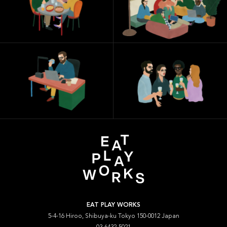
EAT PLAY WORKS
5-4-16 Hiroo, Shibuya-ku Tokyo 150-0012 Japan