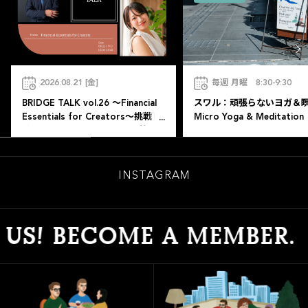
2026.08.21 [金]
毎週 月曜 8:30-9:30
BRIDGE TALK vol.26 ～Financial
スワル：頑張らないヨガ＆
Essentials for Creators～挑戦し
Micro Yoga & Meditation
続ける人のための、お金の教養
INSTAGRAM
S! BECOME A MEMBER.
J