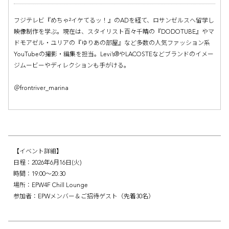
フジテレビ『めちゃ²イケてるッ！』のADを経て、ロサンゼルスへ留学し
映像制作を学ぶ。現在は、スタイリスト百々千晴の『DODOTUBE』やマ
ドモアゼル・ユリアの『ゆりあの部屋』など多数の人気ファッション系
YouTubeの撮影・編集を担当。Levi’s®やLACOSTEなどブランドのイメー
ジムービーやディレクションも手がける。
＠frontriver_marina
【イベント詳細】
日程：2026年6月16日(火)
時間：19:00〜20:30
場所：EPW4F Chill Lounge
参加者：EPWメンバー＆ご招待ゲスト（先着30名）