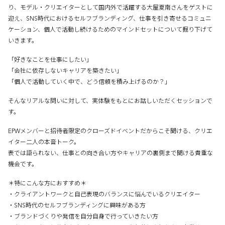
り、モデル・クリエイターとして国内外で活躍する大屋夏南さんをゲストに
迎え、SNS時代におけるセルフブランディング、仕事を引き寄せるコミュニ
ケーション、個人で活動し続けるためのマインドセットについて掘り下げて
いきます。
「好きなことを仕事にしたい」
「会社に依存しないキャリアを築きたい」
「個人で活動していく中で、どう信頼を積み上げるのか？」
そんなリアルな問いに対して、実体験をもとにお話しいただくセッションで
す。
EPWメンバーと招待者限定のクローズドイベントだからこそ聞ける、クリエ
イター二人の本音トーク。
表では語られない、仕事との向き合い方やキャリアの裏側まで聞ける貴重な
機会です。
＊特にこんな方におすすめ＊
・クライアントワークと自己表現のバランスに悩んでいるクリエイター
・SNS時代のセルフブランディングに興味がある方
・ブランドづくりや発信を自分自身で行っていきたい方