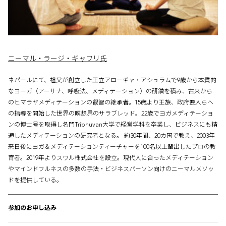
ニーマル・ラージ・ギャワリ氏
ネパールにて、祖父が創立した王立アローギャ・アシュラムで9歳から本質的
なヨーガ（アーサナ、呼吸法、メディテーション）の研鑽を積み、古来から
のヒマラヤメディテーションの叡智の継承者。15歳より王族、政府要人らへ
の指導を開始した世界の瞑想界のサラブレッド。22歳でヨガメディテーショ
ンの博士号を取得し名門Tribhuvan大学で経営学科を卒業し、ビジネスにも精
通したメディテーションの研究者となる。 約30年間、20カ国で教え、2003年
来日後にヨガ＆メディテーションティーチャーを100名以上輩出したプロの教
育者。2019年よりスワル株式会社を設立。現代人に合ったメディテーション
やマインドフルネスの多数の手法・ビジネスパーソン向けのニーマルメソッ
ドを提供している。
参加のお申し込み