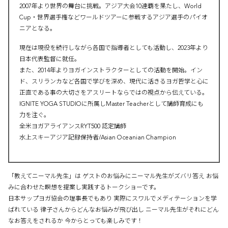
2007年より世界の舞台に挑戦。アジア大会10連覇を果たし、World
Cup・世界選手権などワールドツアーに参戦するアジア選手のパイオ
ニアとなる。
現在は現役を続行しながら各国で指導者としても活動し、2023年より
日本代表監督に就任。
また、2014年よりヨガインストラクターとしての活動を開始。イン
ド、スリランカなど各国で学びを深め、現代に活きるヨガ哲学と心に
正直である事の大切さをアスリートならではの視点から伝えている。
IGNITE YOGA STUDIOに所属しMaster Teacherとして講師育成にも
力を注ぐ。
全米ヨガアライアンスRYT500 認定講師
水上スキーアジア記録保持者/Asian Oceanian Champion
「教えてニーマル先生」は ゲストのお悩みにニーマル先生がズバリ答え お悩
みに合わせた瞑想を提案し実践するトークショーです。
日本サップヨガ協会の理事長でもあり 実際にスワルでメディテーションを学
ばれている 律子さんからどんなお悩みが飛び出し ニーマル先生がそれにどん
なお答えをされるか 今からとっても楽しみです！