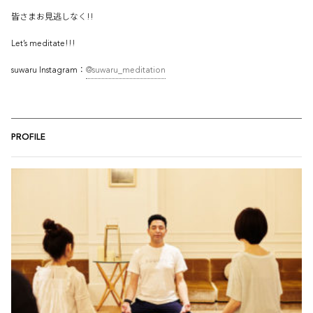
皆さまお見逃しなく!!
Let’s meditate!!!
suwaru Instagram：
@suwaru_meditation
PROFILE