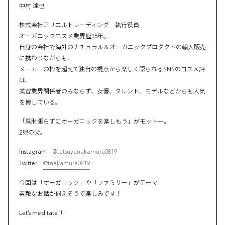
中村 達也
株式会社アリエルトレーディング 執行役員
オーガニックコスメ業界歴15年。
自身の会社で海外のナチュラル＆オーガニックプロダクトの輸入販売
に携わりながらも、
メーカーの枠を超えて独自の視点から楽しく語られるSNSのコスメ評
は、
美容業界関係者のみならず、女優、タレント、モデルなどからも人気
を博している。
「肩肘張らずにオーガニックを楽しもう」がモットー。
2児の父。
Instagram
@tatsuyanakamura0819
Twitter
@tnakamura0819
今回は「オーガニック」や「ファミリー」がテーマ
素敵なお話が伺えそうで楽しみです！
Let’s meditate!!!