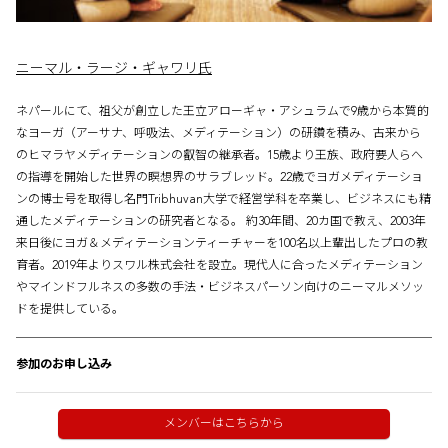
ニーマル・ラージ・ギャワリ氏
ネパールにて、祖父が創立した王立アローギャ・アシュラムで9歳から本質的
なヨーガ（アーサナ、呼吸法、メディテーション）の研鑽を積み、古来から
のヒマラヤメディテーションの叡智の継承者。15歳より王族、政府要人らへ
の指導を開始した世界の瞑想界のサラブレッド。22歳でヨガメディテーショ
ンの博士号を取得し名門Tribhuvan大学で経営学科を卒業し、ビジネスにも精
通したメディテーションの研究者となる。 約30年間、20カ国で教え、2003年
来日後にヨガ＆メディテーションティーチャーを100名以上輩出したプロの教
育者。2019年よりスワル株式会社を設立。現代人に合ったメディテーション
やマインドフルネスの多数の手法・ビジネスパーソン向けのニーマルメソッ
ドを提供している。
参加のお申し込み
メンバーはこちらから