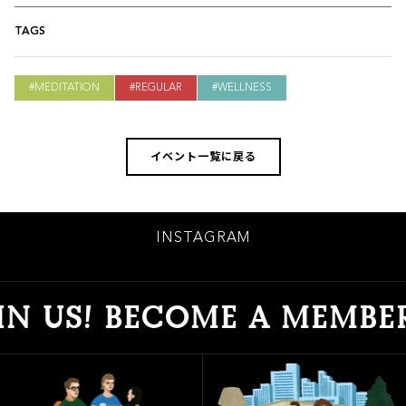
TAGS
MEDITATION
REGULAR
WELLNESS
イベント一覧に戻る
INSTAGRAM
N US! BECOME A MEMBER